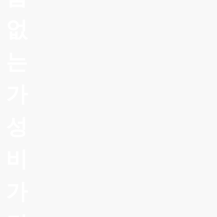
없
는
가
성
비
가