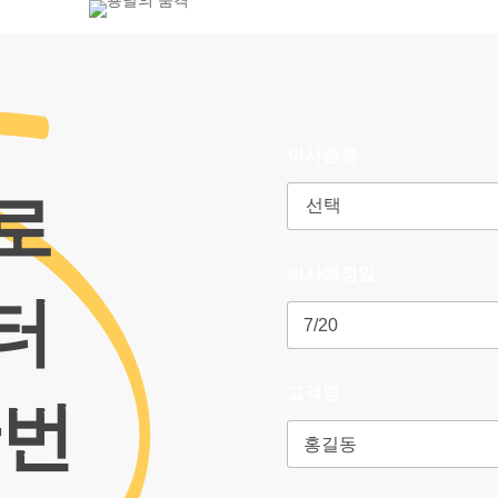
800-7455
이사종류
로
이사예정일
터
고객명
한번