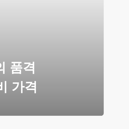
의 품격
비 가격