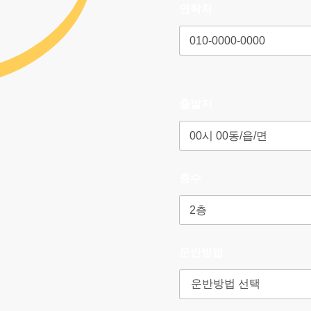
연락처
출발지
층수
운반방법