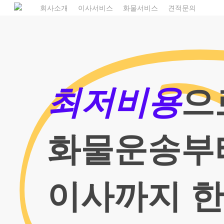
Skip
1
회사소개
이사서비스
화물서비스
견적문의
to
main
content
최저비용
으
화물운송부
이사까지 