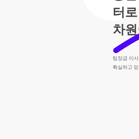
터로
차원
팀장급
이사
확실하고
믿