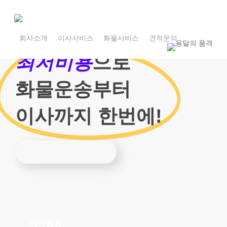
Skip
to
main
1800-7455
content
회사소개
이사서비스
화물서비스
견적문의
1800-7455
최저비용
으로
화물운송부터
이사까지 한번에!
이사종류