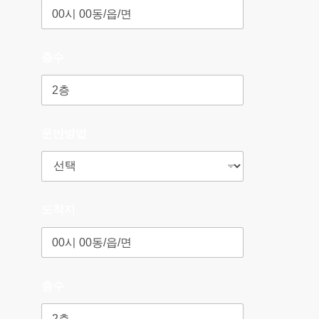
층수
운반방법
도착지
층수