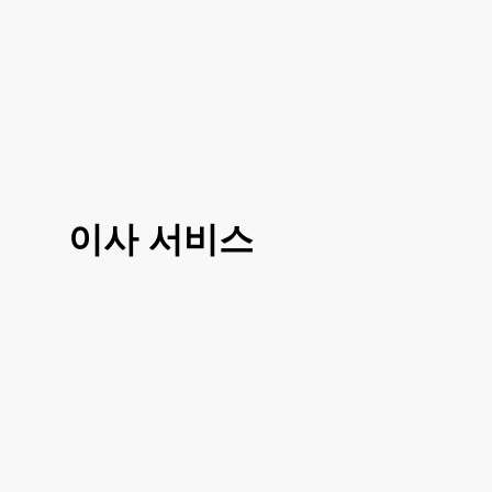
이사 서비스
3가지 대표 서비스 운전만, 도움이사, 반포
장이사로 선택 진행이 가능하시고 거리나
여건에 따라 조금 더 섬세한 부분에 따라서
도 맞춤이사 가능하십니다
거리, 이사 방법, 짐의 양에 따라 비용이 달
라지시기 때문에