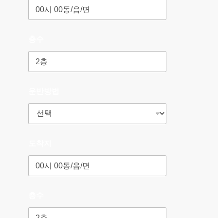
층수
운반방법
도착지
층수