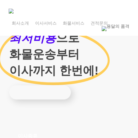
Skip
to
main
1800-7455
content
회사소개
이사서비스
화물서비스
견적문의
1800-7455
최저비용
으로
화물운송부터
이사까지 한번에!
이사종류