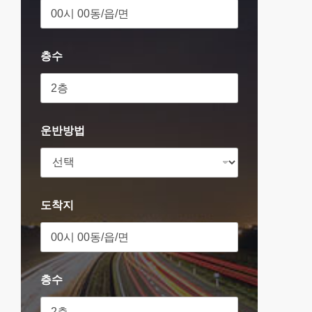
층수
운반방법
도착지
층수