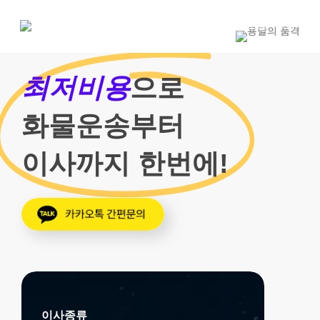
Skip
to
1800-7455
main
content
최저비용
으로
화물운송부터
이사까지 한번에!
이사종류