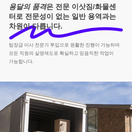
용달의 품격
은 전문 이삿짐/화물센
터로 전문성이 없는 일반 용역과는
차원이 다릅니다.
팀장급
이사
전문가
투입으로
원활한
진행이
가능하며
모든
직원의
실명제도로
확실하고
믿음직한
작업이
가능합니다.