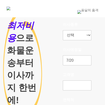
Skip
to
1800-7455
main
content
최저비
이사종류
용
으로
화물운
이사예정일
송부터
이사까
고객명
지 한번
에!
연락처