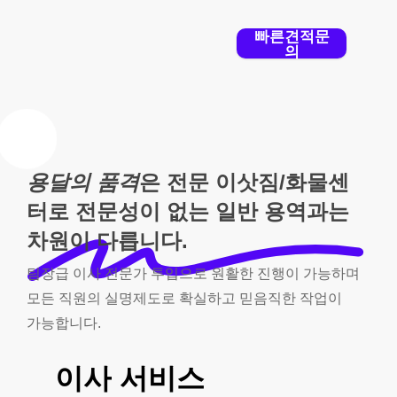
빠른견적문
의
용달의 품격
은 전문 이삿짐/화물센
터로 전문성이 없는 일반 용역과는
차원이 다릅니다.
팀장급
이사
전문가
투입으로
원활한
진행이
가능하며
모든
직원의
실명제도로
확실하고
믿음직한
작업이
가능합니다.
이사
서비스