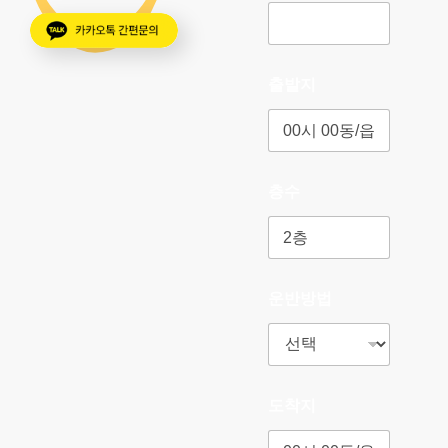
출발지
층수
운반방법
도착지