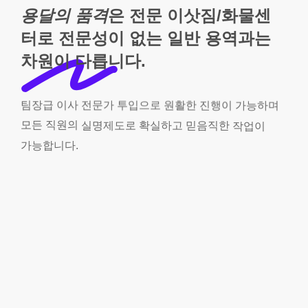
용달의 품격
은 전문 이삿짐/화물센
터로 전문성이 없는 일반 용역과는
차원이 다릅니다.
팀장급
이사
전문가
투입으로
원활한
진행이
가능하며
모든
직원의
실명제도로
확실하고
믿음직한
작업이
가능합니다.