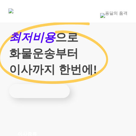
Skip
to
1800-7455
main
content
최저비용
으로
화물운송부터
이사까지 한번에!
이사종류