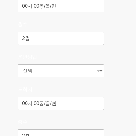
층수
운반방법
도착지
층수