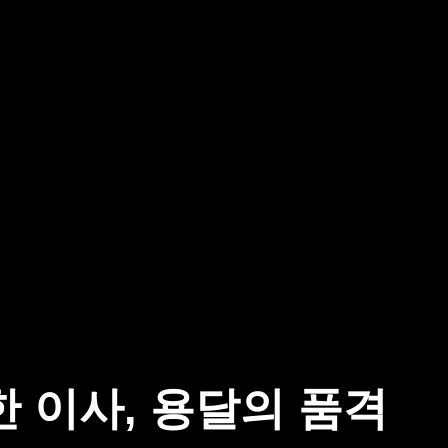
 이사, 용달의 품격