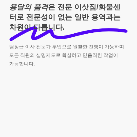
용달의 품격
은 전문 이삿짐/화물센
터로 전문성이 없는 일반 용역과는
차원이 다릅니다.
팀장급
이사
전문가
투입으로
원활한
진행이
가능하며
모든
직원의
실명제도로
확실하고
믿음직한
작업이
가능합니다.