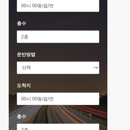
층수
운반방법
도착지
층수