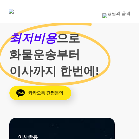
Skip
to
1800-7455
main
content
최저비용
으로
화물운송부터
이사까지 한번에!
이사종류