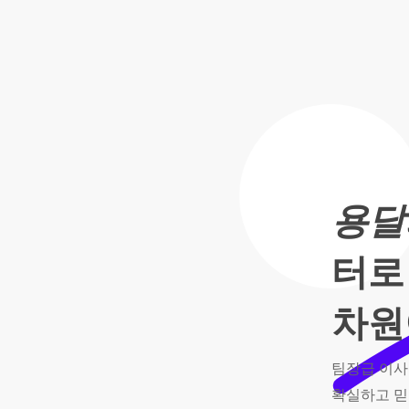
이
사,
용
달
용달
의
터로
품
차원
격
팀장급
이사
확실하고
믿