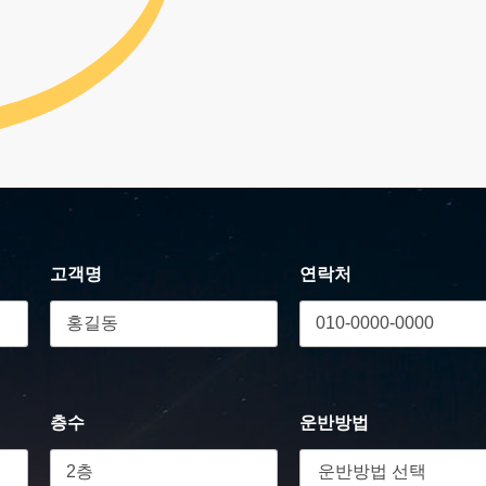
고객명
연락처
층수
운반방법