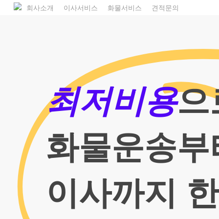
Skip
1800
회사소개
이사서비스
화물서비스
견적문의
to
main
content
최저비용
으
화물운송부
이사까지 