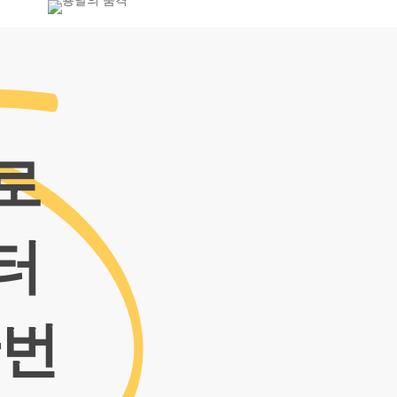
-7455
로
터
한번