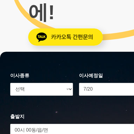
에!
이사종류
이사예정일
출발지
안