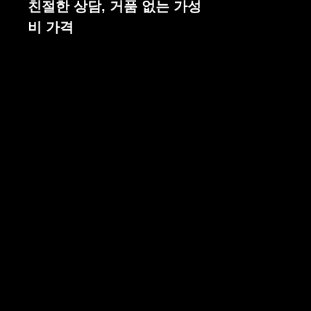
친절한 상담, 거품 없는 가성
비 가격