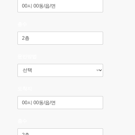
층수
운반방법
도착지
층수