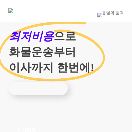
Skip
to
1800-7455
main
content
최저비용
으로
화물운송부터
이사까지 한번에!
이사종류