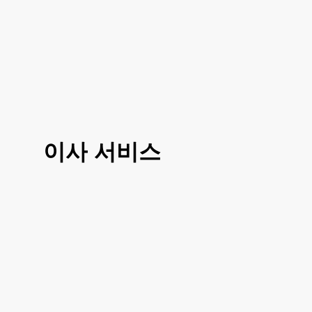
이사
서비스
3가지 대표 서비스 운전만, 도움이사, 반포
장이사로 선택 진행이 가능하시고 거리나
여건에 따라 조금 더 섬세한 부분에 따라서
도 맞춤이사 가능하십니다
거리, 이사 방법, 짐의 양에 따라 비용이 달
라지시기 때문에