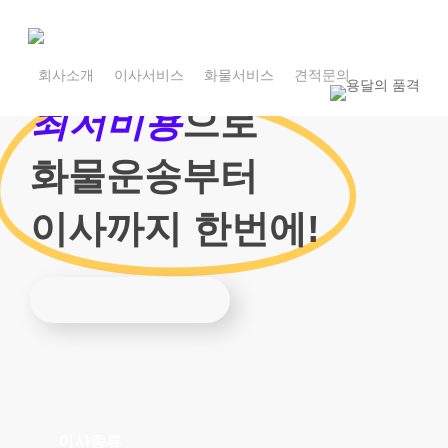
Skip
to
main
1800-7455
content
회사소개
이사서비스
화물서비스
견적문의
1800-7455
최저비용
으로
화물운송부터
이사까지 한번에!
이사종류