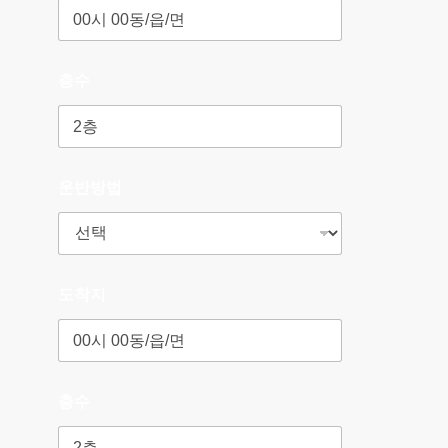
층수
운반방법
도착지
층수