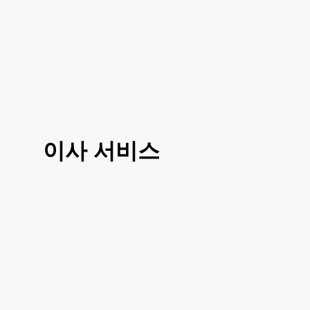
이사 서비스
3가지 대표 서비스 운전만, 도움이사, 반포
장이사로 선택 진행이 가능하시고 거리나
여건에 따라 조금 더 섬세한 부분에 따라서
도 맞춤이사 가능하십니다
거리, 이사 방법, 짐의 양에 따라 비용이 달
라지시기 때문에