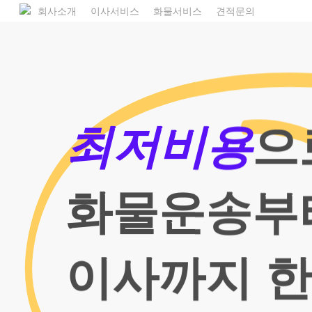
Skip
1800
회사소개
이사서비스
화물서비스
견적문의
to
main
content
최저비용
으
화물운송부
이사까지 