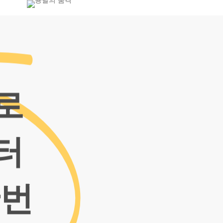
-7455
로
터
한번