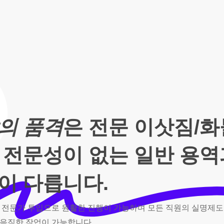
의 품격
은 전문 이삿짐/
 전문성이 없는 일반 용
이 다릅니다.
전문가
투입으로
원활한
진행이
가능하며
모든
직원의
실명제도
음직한
작업이
가능합니다.