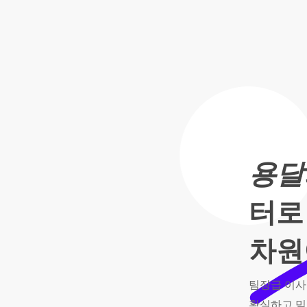
이
사,
용
달
용달
의
터로
품
차원
격
팀장급
이사
확실하고
믿