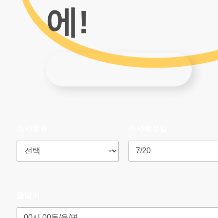
에!
이사종류
이사예정일
출발지
안