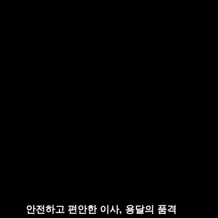
안전하고 편안한 이사, 용달의 품격