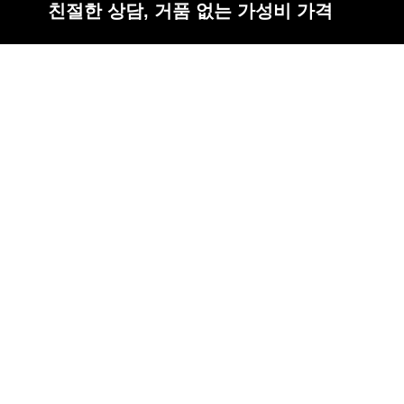
친절한 상담, 거품 없는 가성비 가격