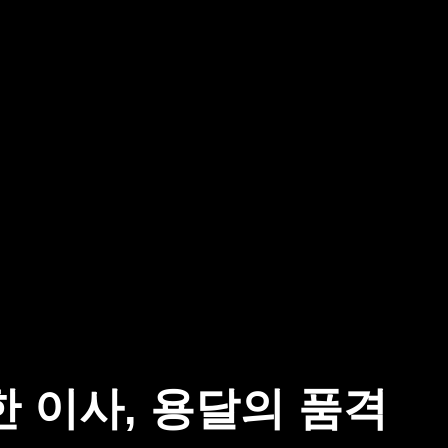
 이사, 용달의 품격