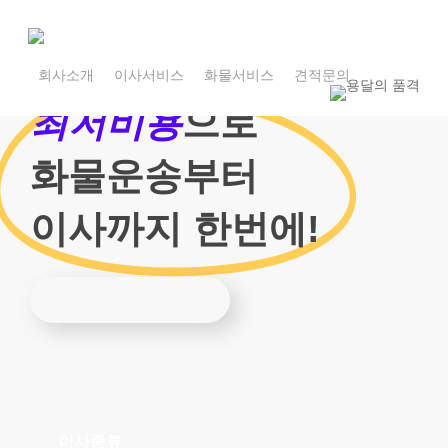
Skip
to
main
1800-7455
content
회사소개
이사서비스
화물서비스
견적문의
1800-7455
최저비용
으로
화물운송부터
이사까지 한번에!
이사종류