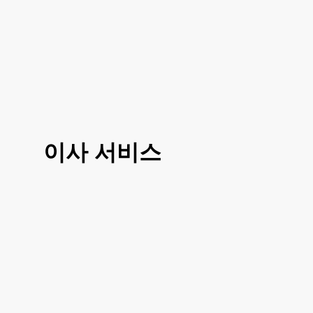
이사 서비스
3가지 대표 서비스 운전만, 도움이사, 반포
장이사로 선택 진행이 가능하시고 거리나
여건에 따라 조금 더 섬세한 부분에 따라서
도 맞춤이사 가능하십니다
거리, 이사 방법, 짐의 양에 따라 비용이 달
라지시기 때문에