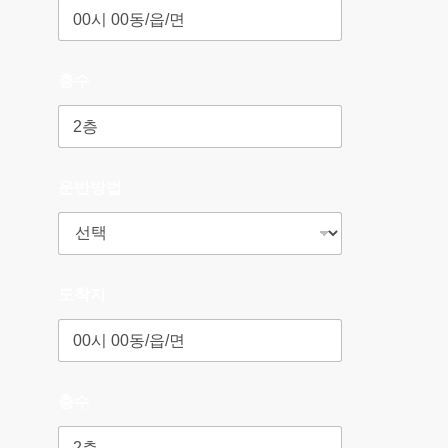
층수
운반방법
도착지
층수