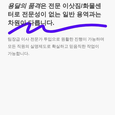
용달의 품격
은 전문 이삿짐/화물센
터로 전문성이 없는 일반 용역과는
차원이 다릅니다.
팀장급
이사
전문가
투입으로
원활한
진행이
가능하며
모든
직원의
실명제도로
확실하고
믿음직한
작업이
가능합니다.