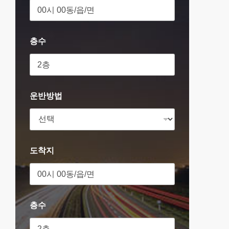
층수
운반방법
도착지
층수