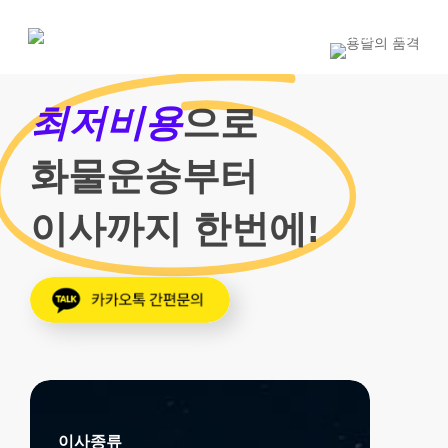
Skip
to
1800-7455
main
content
최저비용
으로
화물운송부터
이사까지 한번에!
이사종류