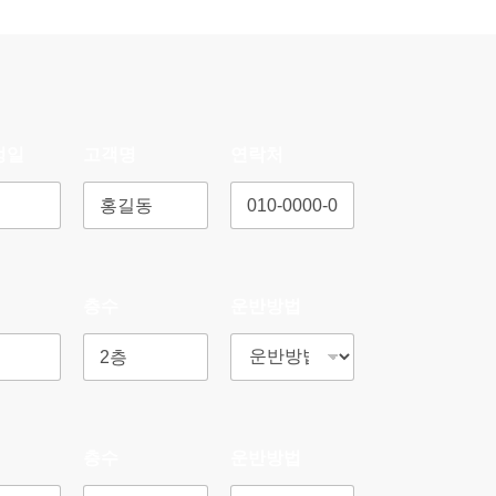
정일
고객명
연락처
층수
운반방법
층수
운반방법