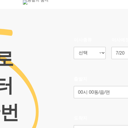
800-7455
이사종류
이사예
로
터
출발지
한번
도착지