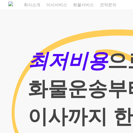
Skip
1
회사소개
이사서비스
화물서비스
견적문의
to
main
content
최저비용
으
화물운송부
이사까지 