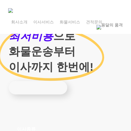
Skip
to
main
1800-7455
content
회사소개
이사서비스
화물서비스
견적문의
1800-7455
최저비용
으로
화물운송부터
이사까지 한번에!
이사종류