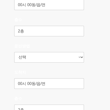
층수
운반방법
도착지
층수