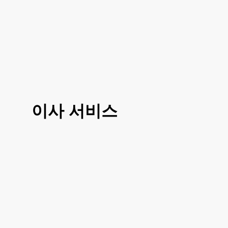
이사 서비스
3가지 대표 서비스 운전만, 도움이사, 반포
장이사로 선택 진행이 가능하시고 거리나
여건에 따라 조금 더 섬세한 부분에 따라서
도 맞춤이사 가능하십니다
거리, 이사 방법, 짐의 양에 따라 비용이 달
라지시기 때문에