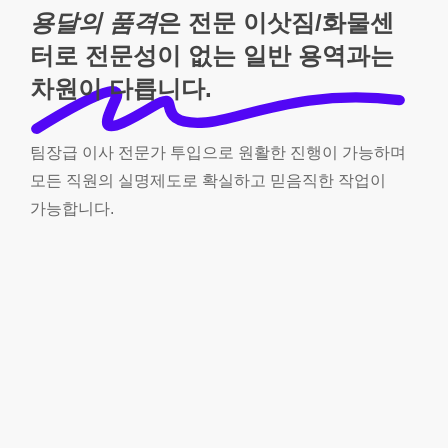
용달의 품격
은 전문 이삿짐/화물센
터로 전문성이 없는 일반 용역과는
차원이 다릅니다.
팀장급
이사
전문가
투입으로
원활한
진행이
가능하며
모든
직원의
실명제도로
확실하고
믿음직한
작업이
가능합니다.