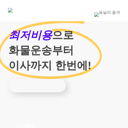
Skip
to
1800-7455
main
content
최저비용
으로
화물운송부터
이사까지 한번에!
이사종류