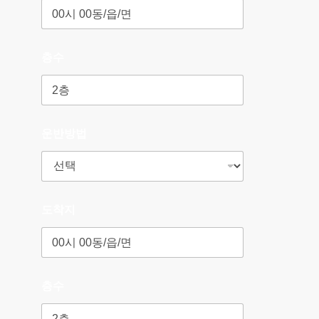
층수
운반방법
도착지
층수