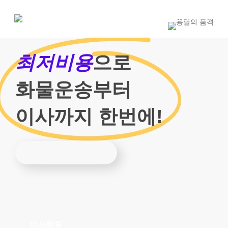
Skip
to
1800-7455
main
content
최저비용
으로
화물운송부터
이사까지 한번에!
이사종류