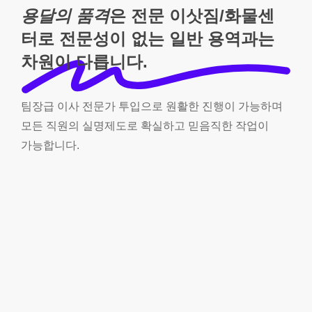
용달의 품격
은 전문 이삿짐/화물센
터로 전문성이 없는 일반 용역과는
차원이 다릅니다.
팀장급
이사
전문가
투입으로
원활한
진행이
가능하며
모든
직원의
실명제도로
확실하고
믿음직한
작업이
가능합니다.