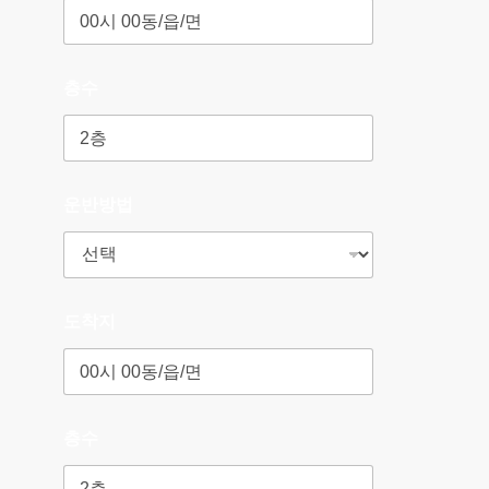
층수
운반방법
도착지
층수