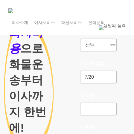
Skip
to
main
1800-7455
content
회사소개
이사서비스
화물서비스
견적문의
1800-7455
최저비
이사종류
용
으로
화물운
이사예정일
송부터
이사까
고객명
지 한번
에!
연락처