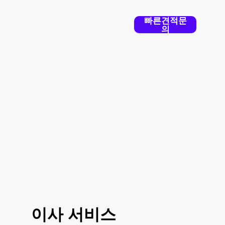
빠른견적문
의
용달의 품격
은 전문 이삿짐/화물센
터로 전문성이 없는 일반 용역과는
차원이 다릅니다.
이사 서비스