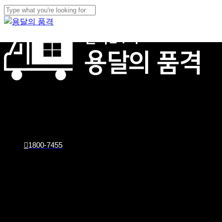
Skip
Cl
to
Close
Me
main
Search
content
1800-7455
회사소개
이사서비스
화물서비스
견적문의
1800-7455
최저비용
으로