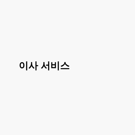
이사 서비스
3가지 대표 서비스 운전만, 도움이사, 반포
장이사로 선택 진행이 가능하시고 거리나
여건에 따라 조금 더 섬세한 부분에 따라서
도 맞춤이사 가능하십니다
거리, 이사 방법, 짐의 양에 따라 비용이 달
라지시기 때문에