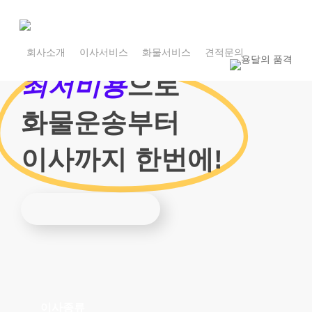
Skip
to
main
1800-7455
content
회사소개
이사서비스
화물서비스
견적문의
1800-7455
최저비용
으로
화물운송부터
이사까지 한번에!
이사종류