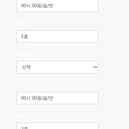
층수
운반방법
도착지
층수