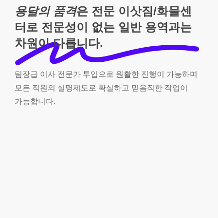
용달의 품격
은 전문 이삿짐/화물센
터로 전문성이 없는 일반 용역과는
차원이 다릅니다.
팀장급
이사
전문가
투입으로
원활한
진행이
가능하며
모든
직원의
실명제도로
확실하고
믿음직한
작업이
가능합니다.