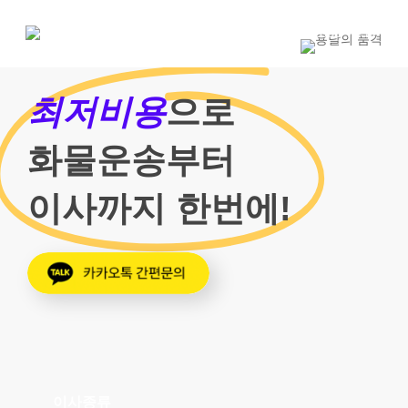
Skip
to
1800-7455
main
content
최저비용
으로
화물운송부터
이사까지 한번에!
이사종류