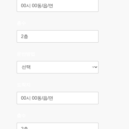
층수
운반방법
도착지
층수