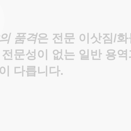
의 품격
은 전문 이삿짐/
 전문성이 없는 일반 용
이 다릅니다.
전문가
투입으로
원활한
진행이
가능하며
모든
직원의
실명제도
음직한
작업이
가능합니다.