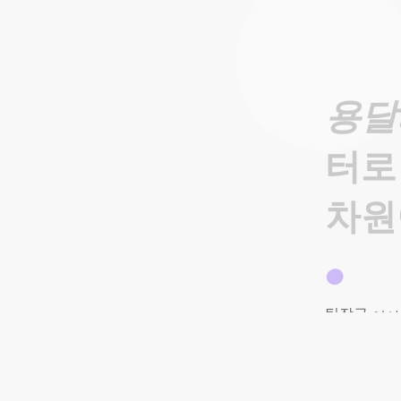
용달
터로
차원
팀장급
이사
확실하고
믿