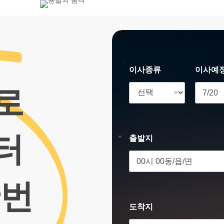
800-7455
이사종류
이사예
로
터
출발지
한번
도착지