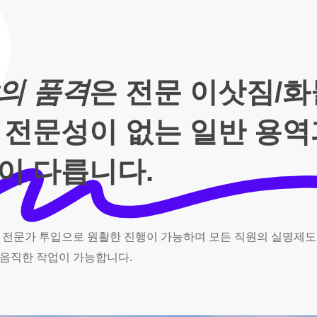
의 품격
은 전문 이삿짐/
 전문성이 없는 일반 용
이 다릅니다.
전문가
투입으로
원활한
진행이
가능하며
모든
직원의
실명제도
음직한
작업이
가능합니다.