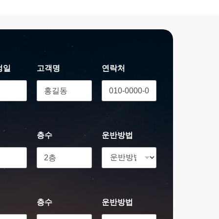
정일
고객명
연락처
층수
운반방법
층수
운반방법