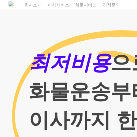
Skip
1
회사소개
이사서비스
화물서비스
견적문의
to
main
content
최저비용
으
화물운송부
이사까지 