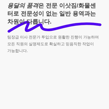
용달의 품격
은 전문 이삿짐/화물센
터로 전문성이 없는 일반 용역과는
차원이 다릅니다.
팀장급
이사
전문가
투입으로
원활한
진행이
가능하며
모든
직원의
실명제도로
확실하고
믿음직한
작업이
가능합니다.