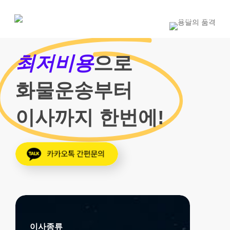
Skip
to
1800-7455
main
content
최저비용
으로
화물운송부터
이사까지 한번에!
이사종류