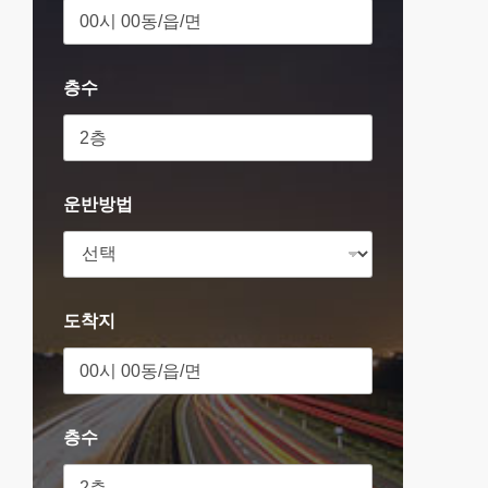
층수
운반방법
도착지
층수