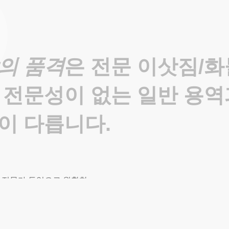
의 품격
은 전문 이삿짐/
 전문성이 없는 일반 용
이 다릅니다.
전문가
투입으로
원활한
진행이
가능하며
모든
직원의
실명제도
음직한
작업이
가능합니다.