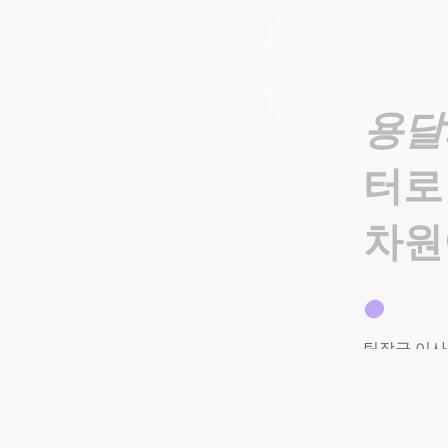
용달
터로
차원
팀장급
이사
확실하고
믿