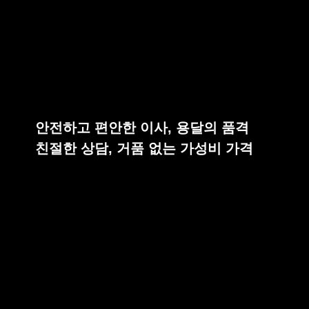
안전하고 편안한 이사, 용달의 품격
친절한 상담, 거품 없는 가성비 가격