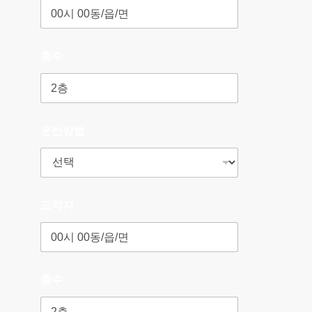
층수
운반방법
도착지
층수