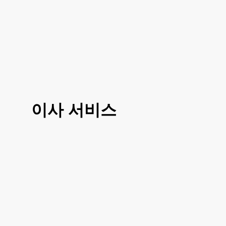
이사 서비스
3가지 대표 서비스 운전만, 도움이사, 반포
장이사로 선택 진행이 가능하시고 거리나
여건에 따라 조금 더 섬세한 부분에 따라서
도 맞춤이사 가능하십니다
거리, 이사 방법, 짐의 양에 따라 비용이 달
라지시기 때문에