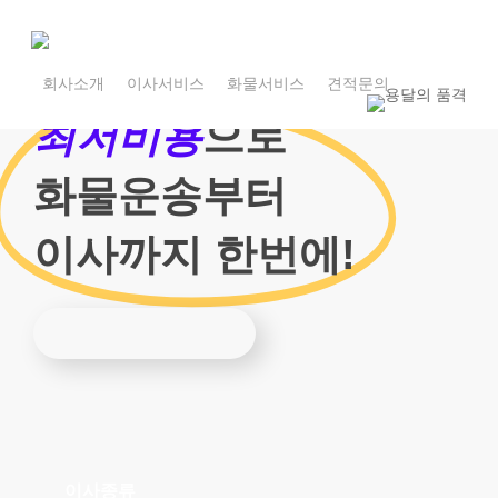
Skip
to
main
1800-7455
content
회사소개
이사서비스
화물서비스
견적문의
1800-7455
최저비용
으로
화물운송부터
이사까지 한번에!
이사종류