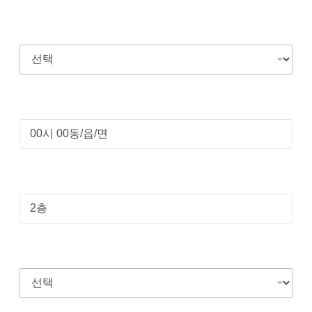
운반방법
도착지
층수
운반방법