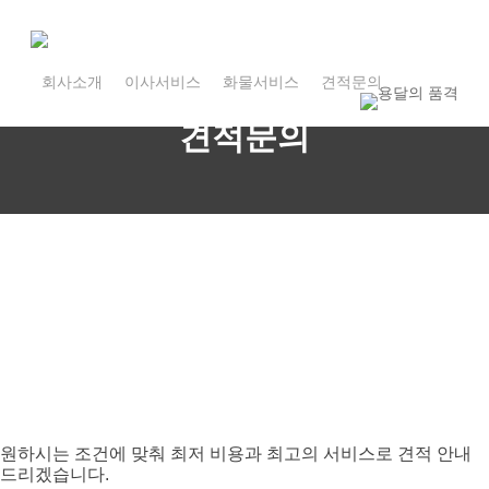
Skip
to
main
1800-7455
content
회사소개
이사서비스
화물서비스
견적문의
1800-7455
INQUIRY
견적문의
365일 24시간 상담 가능
원하시는 조건에 맞춰 최저 비용과 최고의 서비스로 견적 안내
드리겠습니다.