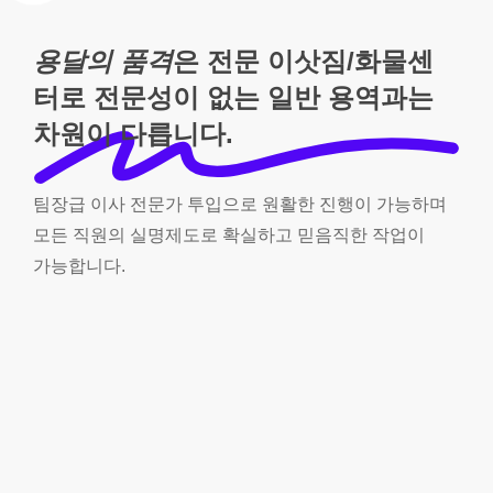
용달의 품격
은 전문 이삿짐/화물센
터로 전문성이 없는 일반 용역과는
차원이 다릅니다.
팀장급
이사
전문가
투입으로
원활한
진행이
가능하며
모든
직원의
실명제도로
확실하고
믿음직한
작업이
가능합니다.