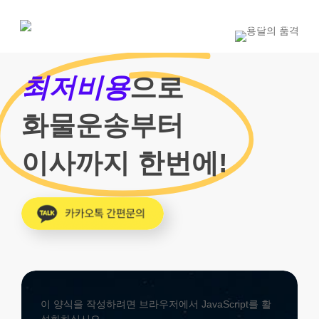
Skip
to
1800-7455
main
content
최저비용
으로
화물운송부터
이사까지 한번에!
이 양식을 작성하려면 브라우저에서 JavaScript를 활